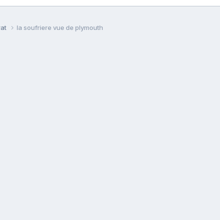
rat
la soufriere vue de plymouth
Langue
Politique de confidentialité
Nous contacter
Cookie