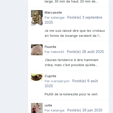
large; 30 mm de haut; 20 mm de...
Marcassite
Par
katangai
·
Posté(e)
3 septembre
2025
Je me suis laissé dire que les cristaux
en forme de losange seraient de l'...
Fluorite
Par
hakim45
·
Posté(e)
28 août 2025
J’aurais tendance à dire hammam
zriba, mais c’est possible qu’elle...
Cuprite
Par
icarealcyon
·
Posté(e)
9 août
2025
Plutôt de la kolwezite pour le vert.
uvite
Par
katangai
·
Posté(e)
26 juin 2025