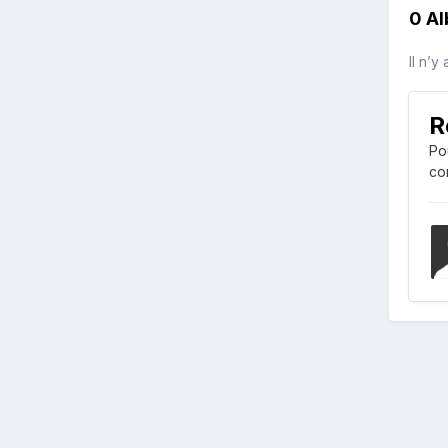
0 A
Il n’y
R
Po
co