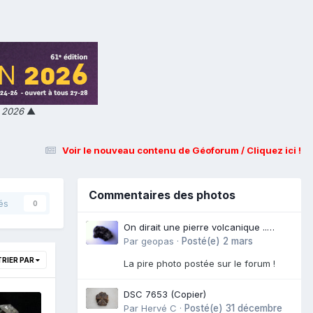
n 2026
▲
Voir le nouveau contenu de Géoforum / Cliquez ici !
Commentaires des photos
és
0
On dirait une pierre volcanique ..
Langogne- Rive de l\'Alli
Par
geopas
·
Posté(e)
2 mars
TRIER PAR
La pire photo postée sur le forum !
DSC 7653 (Copier)
Par
Hervé C
·
Posté(e)
31 décembre