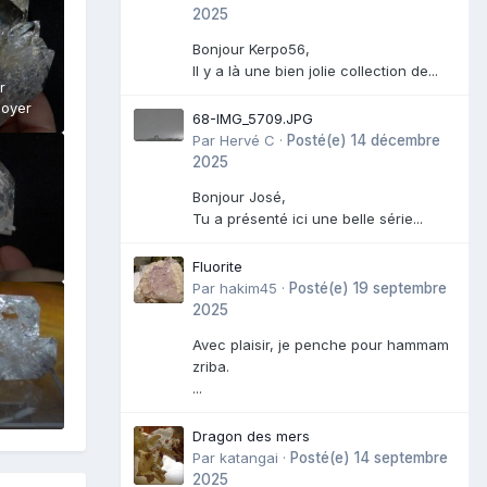
2025
Bonjour Kerpo56,
Il y a là une bien jolie collection de...
r
goyer
68-IMG_5709.JPG
Par
Hervé C
·
Posté(e)
14 décembre
2025
Bonjour José,
Tu a présenté ici une belle série...
Fluorite
Par
hakim45
·
Posté(e)
19 septembre
2025
Avec plaisir, je penche pour hammam
zriba.
...
Dragon des mers
Par
katangai
·
Posté(e)
14 septembre
2025