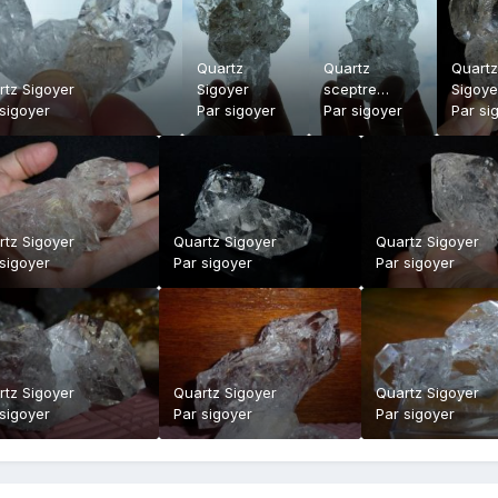
Quartz
Quartz
Quartz
rtz Sigoyer
Sigoyer
sceptre
Sigoye
sigoyer
Par
sigoyer
Sigoyer avec
Par
sigoyer
Par
si
bulle d'eau
rtz Sigoyer
Quartz Sigoyer
Quartz Sigoyer
sigoyer
Par
sigoyer
Par
sigoyer
rtz Sigoyer
Quartz Sigoyer
Quartz Sigoyer
sigoyer
Par
sigoyer
Par
sigoyer