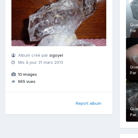
Qua
Par
Album créé par
sigoyer
Mis à jour
31 mars 2013
Qua
Par
10 images
965 vues
Report album
Qua
Par