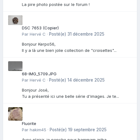
La pire photo postée sur le forum !
DSC 7653 (Copier)
Par
Hervé C
·
Posté(e)
31 décembre 2025
Bonjour Kerpo56,
Il y a là une bien jolie collection de "croisettes"...
68-IMG_5709.JPG
Par
Hervé C
·
Posté(e)
14 décembre 2025
Bonjour José,
Tu a présenté ici une belle série d'images. Je te...
Fluorite
Par
hakim45
·
Posté(e)
19 septembre 2025
Avec plaisir, je penche pour hammam zriba.