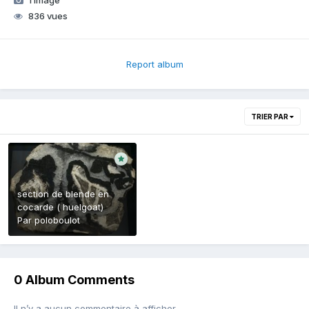
836 vues
Report album
TRIER PAR
section de blende en
cocarde ( huelgoat)
Par
poloboulot
0 Album Comments
Il n’y a aucun commentaire à afficher.