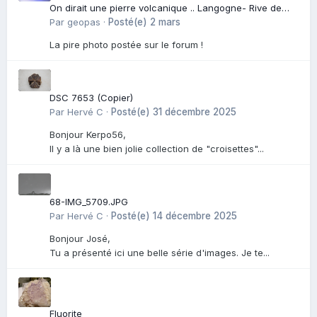
On dirait une pierre volcanique .. Langogne- Rive de
l\'Alli
Par
geopas
·
Posté(e)
2 mars
La pire photo postée sur le forum !
DSC 7653 (Copier)
Par
Hervé C
·
Posté(e)
31 décembre 2025
Bonjour Kerpo56,
Il y a là une bien jolie collection de "croisettes"...
68-IMG_5709.JPG
Par
Hervé C
·
Posté(e)
14 décembre 2025
Bonjour José,
Tu a présenté ici une belle série d'images. Je te...
Fluorite