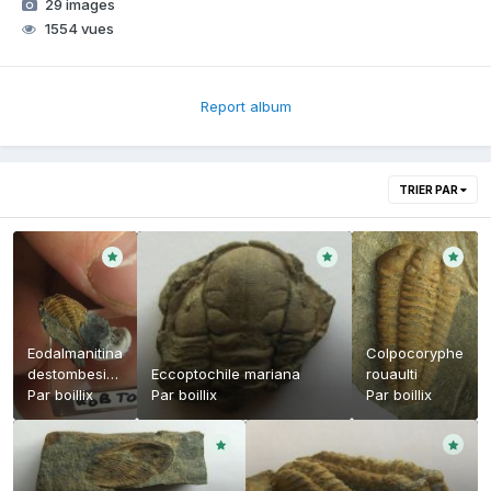
29 images
1554 vues
Report album
TRIER PAR
Eodalmanitina
Colpocoryphe
destombesi
Eccoptochile mariana
rouaulti
destombesi
Par
boillix
Par
boillix
Par
boillix