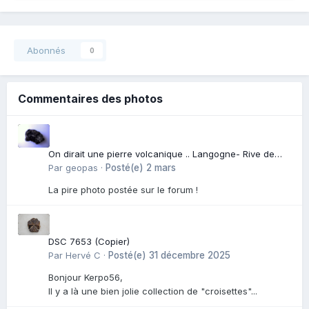
Abonnés
0
Commentaires des photos
On dirait une pierre volcanique .. Langogne- Rive de
l\'Alli
Par
geopas
·
Posté(e)
2 mars
La pire photo postée sur le forum !
DSC 7653 (Copier)
Par
Hervé C
·
Posté(e)
31 décembre 2025
Bonjour Kerpo56,
Il y a là une bien jolie collection de "croisettes"...