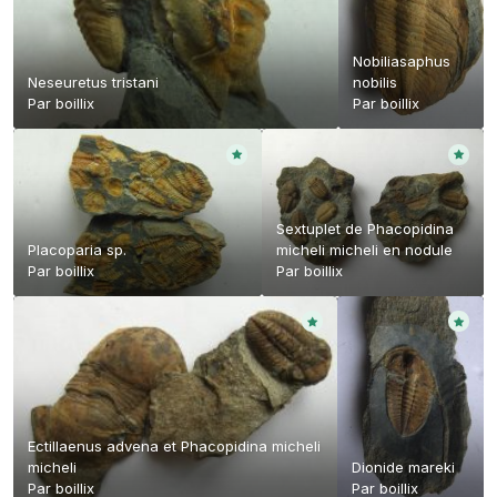
Nobiliasaphus
Neseuretus tristani
nobilis
Par
boillix
Par
boillix
Sextuplet de Phacopidina
Placoparia sp.
micheli micheli en nodule
Par
boillix
Par
boillix
Ectillaenus advena et Phacopidina micheli
micheli
Dionide mareki
Par
boillix
Par
boillix