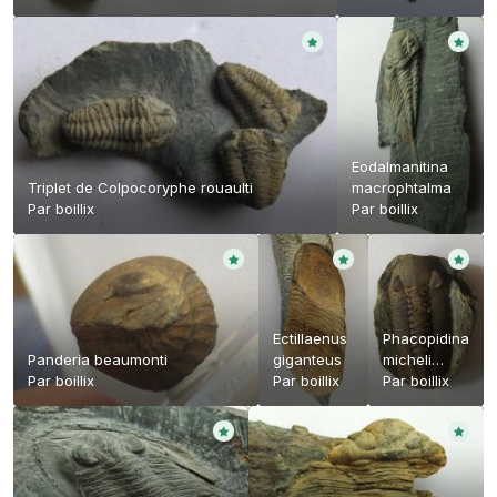
Eodalmanitina
Triplet de Colpocoryphe rouaulti
macrophtalma
Par
boillix
Par
boillix
Ectillaenus
Phacopidina
Panderia beaumonti
giganteus
micheli
Par
boillix
Par
boillix
micheli
Par
boillix