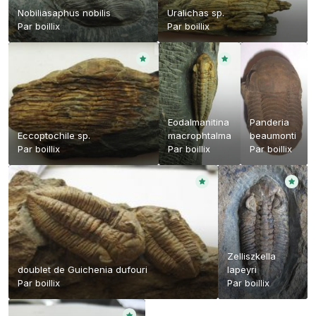
Nobiliasaphus nobilis
Uralichas sp.
Par
boillix
Par
boillix
Eodalmanitina
Panderia
Eccoptochile sp.
macrophtalma
beaumonti
Par
boillix
Par
boillix
Par
boillix
Zelliszkella
doublet de Guichenia dufouri
lapeyri
Par
boillix
Par
boillix