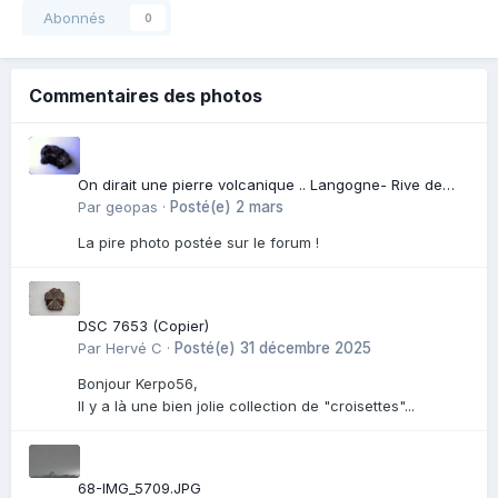
Abonnés
0
Commentaires des photos
On dirait une pierre volcanique .. Langogne- Rive de
l\'Alli
Par
geopas
·
Posté(e)
2 mars
La pire photo postée sur le forum !
DSC 7653 (Copier)
Par
Hervé C
·
Posté(e)
31 décembre 2025
Bonjour Kerpo56,
Il y a là une bien jolie collection de "croisettes"...
68-IMG_5709.JPG