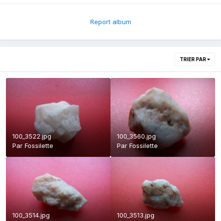
Report album
TRIER PAR
100_3522.jpg
100_3560.jpg
Par
Fossilette
Par
Fossilette
100_3514.jpg
100_3513.jpg