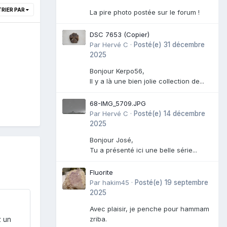
TRIER PAR
La pire photo postée sur le forum !
DSC 7653 (Copier)
Par
Hervé C
·
Posté(e)
31 décembre
2025
Bonjour Kerpo56,
Il y a là une bien jolie collection de...
68-IMG_5709.JPG
Par
Hervé C
·
Posté(e)
14 décembre
2025
Bonjour José,
Tu a présenté ici une belle série...
Fluorite
Par
hakim45
·
Posté(e)
19 septembre
2025
Avec plaisir, je penche pour hammam
zriba.
z un