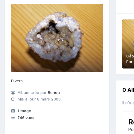
Géo
Par
Divers
0 A
Album créé par
Benou
Mis à jour
8 mars 2008
Il n’y
1 image
746 vues
R
Po