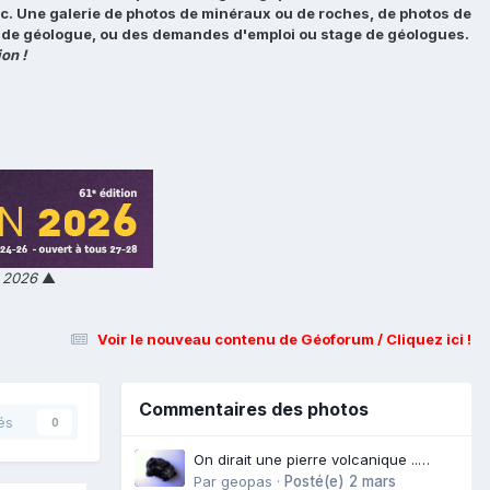
tc. Une galerie de photos de minéraux ou de roches, de photos de
loi de géologue, ou des demandes d'emploi ou stage de géologues.
on !
n 2026
▲
Voir le nouveau contenu de Géoforum / Cliquez ici !
Commentaires des photos
és
0
On dirait une pierre volcanique ..
Langogne- Rive de l\'Alli
Par
geopas
·
Posté(e)
2 mars