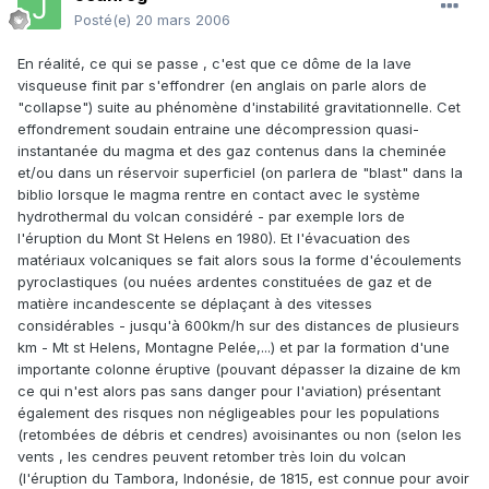
Posté(e)
20 mars 2006
En réalité, ce qui se passe , c'est que ce dôme de la lave
visqueuse finit par s'effondrer (en anglais on parle alors de
"collapse") suite au phénomène d'instabilité gravitationnelle. Cet
effondrement soudain entraine une décompression quasi-
instantanée du magma et des gaz contenus dans la cheminée
et/ou dans un réservoir superficiel (on parlera de "blast" dans la
biblio lorsque le magma rentre en contact avec le système
hydrothermal du volcan considéré - par exemple lors de
l'éruption du Mont St Helens en 1980). Et l'évacuation des
matériaux volcaniques se fait alors sous la forme d'écoulements
pyroclastiques (ou nuées ardentes constituées de gaz et de
matière incandescente se déplaçant à des vitesses
considérables - jusqu'à 600km/h sur des distances de plusieurs
km - Mt st Helens, Montagne Pelée,...) et par la formation d'une
importante colonne éruptive (pouvant dépasser la dizaine de km
ce qui n'est alors pas sans danger pour l'aviation) présentant
également des risques non négligeables pour les populations
(retombées de débris et cendres) avoisinantes ou non (selon les
vents , les cendres peuvent retomber très loin du volcan
(l'éruption du Tambora, Indonésie, de 1815, est connue pour avoir