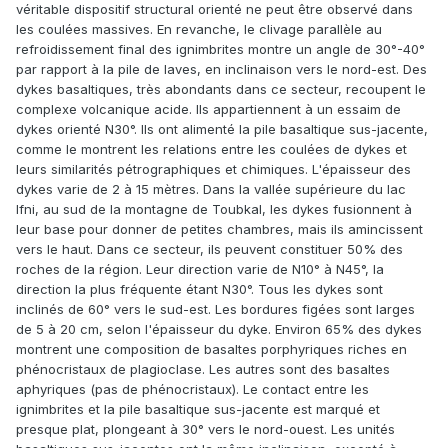
véritable dispositif structural orienté ne peut être observé dans
les coulées massives. En revanche, le clivage parallèle au
refroidissement final des ignimbrites montre un angle de 30°-40°
par rapport à la pile de laves, en inclinaison vers le nord-est. Des
dykes basaltiques, très abondants dans ce secteur, recoupent le
complexe volcanique acide. Ils appartiennent à un essaim de
dykes orienté N30°. Ils ont alimenté la pile basaltique sus-jacente,
comme le montrent les relations entre les coulées de dykes et
leurs similarités pétrographiques et chimiques. L'épaisseur des
dykes varie de 2 à 15 mètres. Dans la vallée supérieure du lac
Ifni, au sud de la montagne de Toubkal, les dykes fusionnent à
leur base pour donner de petites chambres, mais ils amincissent
vers le haut. Dans ce secteur, ils peuvent constituer 50% des
roches de la région. Leur direction varie de N10° à N45°, la
direction la plus fréquente étant N30°. Tous les dykes sont
inclinés de 60° vers le sud-est. Les bordures figées sont larges
de 5 à 20 cm, selon l'épaisseur du dyke. Environ 65% des dykes
montrent une composition de basaltes porphyriques riches en
phénocristaux de plagioclase. Les autres sont des basaltes
aphyriques (pas de phénocristaux). Le contact entre les
ignimbrites et la pile basaltique sus-jacente est marqué et
presque plat, plongeant à 30° vers le nord-ouest. Les unités