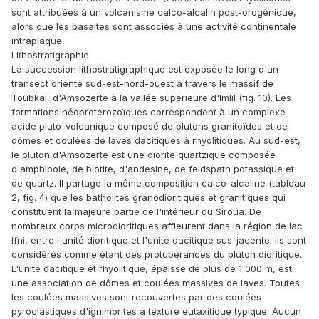
sont attribuées à un volcanisme calco-alcalin post-orogénique,
alors que les basaltes sont associés à une activité continentale
intraplaque.
Lithostratigraphie
La succession lithostratigraphique est exposée le long d'un
transect orienté sud-est-nord-ouest à travers le massif de
Toubkal, d'Amsozerte à la vallée supérieure d'Imlil (fig. 10). Les
formations néoprotérozoïques correspondent à un complexe
acide pluto-volcanique composé de plutons granitoïdes et de
dômes et coulées de laves dacitiques à rhyolitiques. Au sud-est,
le pluton d'Amsozerte est une diorite quartzique composée
d'amphibole, de biotite, d'andesine, de feldspath potassique et
de quartz. Il partage la même composition calco-alcaline (tableau
2, fig. 4) que les batholites granodioritiques et granitiques qui
constituent la majeure partie de l'intérieur du Siroua. De
nombreux corps microdioritiques affleurent dans la région de lac
Ifni, entre l'unité dioritique et l'unité dacitique sus-jacente. Ils sont
considérés comme étant des protubérances du pluton dioritique.
L'unité dacitique et rhyolitique, épaisse de plus de 1 000 m, est
une association de dômes et coulées massives de laves. Toutes
les coulées massives sont recouvertes par des coulées
pyroclastiques d'ignimbrites à texture eutaxitique typique. Aucun