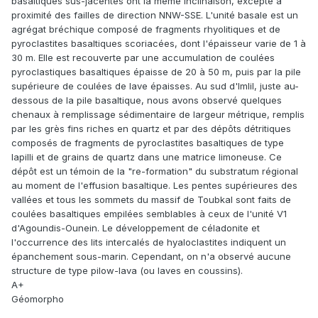
basaltiques sus-jacentes ont la même inclinaison, excepté à
proximité des failles de direction NNW-SSE. L'unité basale est un
agrégat bréchique composé de fragments rhyolitiques et de
pyroclastites basaltiques scoriacées, dont l'épaisseur varie de 1 à
30 m. Elle est recouverte par une accumulation de coulées
pyroclastiques basaltiques épaisse de 20 à 50 m, puis par la pile
supérieure de coulées de lave épaisses. Au sud d'Imlil, juste au-
dessous de la pile basaltique, nous avons observé quelques
chenaux à remplissage sédimentaire de largeur métrique, remplis
par les grès fins riches en quartz et par des dépôts détritiques
composés de fragments de pyroclastites basaltiques de type
lapilli et de grains de quartz dans une matrice limoneuse. Ce
dépôt est un témoin de la "re-formation" du substratum régional
au moment de l'effusion basaltique. Les pentes supérieures des
vallées et tous les sommets du massif de Toubkal sont faits de
coulées basaltiques empilées semblables à ceux de l'unité V1
d'Agoundis-Ounein. Le développement de céladonite et
l'occurrence des lits intercalés de hyaloclastites indiquent un
épanchement sous-marin. Cependant, on n'a observé aucune
structure de type pilow-lava (ou laves en coussins).
A+
Géomorpho