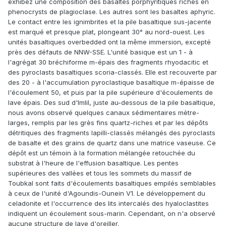
exhibez une composition des basaltes porphyritiques riches en
phenocrysts de plagioclase. Les autres sont les basaltes aphyric.
Le contact entre les ignimbrites et la pile basaltique sus-jacente
est marqué et presque plat, plongeant 30° au nord-ouest. Les
unités basaltiques overbedded ont la même immersion, excepté
près des défauts de NNW-SSE. L'unité basique est un 1 - à
l'agrégat 30 bréchiforme m-épais des fragments rhyodacitic et
des pyroclasts basaltiques scoria-classés. Elle est recouverte par
des 20 - à l'accumulation pyroclastique basaltique m-épaisse de
l'écoulement 50, et puis par la pile supérieure d'écoulements de
lave épais. Des sud d'Imlil, juste au-dessous de la pile basaltique,
nous avons observé quelques canaux sédimentaires mètre-
larges, remplis par les grès fins quartz-riches et par les dépôts
détritiques des fragments lapilli-classés mélangés des pyroclasts
de basalte et des grains de quartz dans une matrice vaseuse. Ce
dépôt est un témoin à la formation mélangée retouchée du
substrat à l'heure de l'effusion basaltique. Les pentes
supérieures des vallées et tous les sommets du massif de
Toubkal sont faits d'écoulements basaltiques empilés semblables
à ceux de l'unité d'Agoundis-Ounein V1. Le développement du
celadonite et l'occurrence des lits intercalés des hyaloclastites
indiquent un écoulement sous-marin. Cependant, on n'a observé
aucune structure de lave d'oreiller.