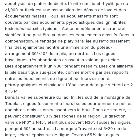
apophyses du pluton de diorite. L'unité dacitic et rhyolitique du
>1,000-m-thick est une association des dômes de lave et des
écoulements massifs. Tous les écoulements massifs sont
couverts par des écoulements pyroclastiques des ignimbrites
texturisés eutaxitic typiques. Aucun modèle orienté structural
significatif ne peut être vu dans les écoulements massifs. Dans la
compensation, le fendage de platy parallèle au refroidissement
final des ignimbrites montre une immersion du poteau-
arrangement 30°-40° de la pile, au nord-est. Les digues
basaltiques très abondantes crosscut la volcanique acide.
Elles appartiennent à un N30° tendant l'essaim. Elles ont alimenté
la pile basaltique sus-jacente, comme montré par des rapports
entre les écoulements de digue et par leurs similarités
pétrographiques et chimiques. L'épaisseur de digue s'étend de 2
à 15 M.
Dans la vallée supérieure du lac Ifni, les sud de la montagne de
Toubkal, digues fusionnent à leurs bases pour donner de petites
chambres, mais ils amincissent vers le haut. Dans ce secteur, ils
peuvent constituer 50% des roches de la région. La direction
varie de N10° à N45°, étant plus souvent N30°. Toutes les digues
plongent 60° au sud-est. La marge effrayante est 5-20 cm de
large, selon l'épaisseur de digue. Environ 65% des digues