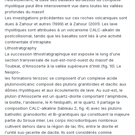
rhyolitique peut être intensivement vue dans toutes les vallées
profondes du massif.
Les investigations précédentes sur ces roches volcaniques sont
dues à Zahour et autres (1999) et à Zahour (2001). Les lave
rhyolitiques sont attribuées à un volcanisme CALC-alkalin de
postcollisional, tandis que les basaltes sont liés à une activité
continentale d'intraplate.
Lithostratigraphy
La succession lithostratigraphique est exposée le long d'une
section transversale de sud-est-nord-ouest du massif de
Toubkal, d'Amsozerte à la vallée supérieure d'Imlil (fig. 10). Le
Neopro-
les formations terozoic se composent d'un complexe acide
plutonovolcanic composé des plutons granitoïdes et dacitic aux
dômes rhyolitiques et aux écoulements de lave. Au sud-est, le
pluton d'Amsozerte est un quartz-diorite comportant l'amphibole,
la biotite, l'andesine, le K-feldspath, et le quartz. Il partage la
composition CALC-alkaline (tableau 2, fig. 4) avec les plutons
batholitic granodioritic et Bi-granitiques qui constituent la majeure
partie du Siroua inlier. Les corps microdioritiques nombreux
cultivent dehors dans la région de lac Ifni, entre le diorite et
l'unité sus-jacente de dacite. Ils sont considérés comme