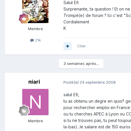
Salut Efi
Surprenante, ta question ! Et on ne s
Trompé(e) de forum ? Ici c'est "Sc
Cordialement
K
Membre
21k
Citer
3 semaines après...
niari
Posté(e)
24 septembre 2008
salut Efi,
tu as obtenu un degre en quoi? ge
pour rechercher emploi en France 
ou tu cherches APEC à Lyion ou CC
si tu ne trouves pas, tu peut toujou
Membre
la-bas)...le salaire est de 150 euro