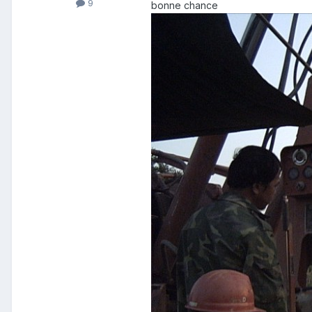
9
bonne chance