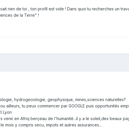
ait rien de toi , ton profil est vide ! Dans quoi tu recherches un trava
iences de la Terre" !
ologie, hydrogeoologie, geophysique, mines,sciences naturelles?
ou ailleurs, tu peux commencer par GOOGLE puis opportunités empl
I Lyon
rs venir en Afriq berçeau de l'humanité...il y a le soleil,des beaux p
s le mois y compris secu, impots et autres assurances...