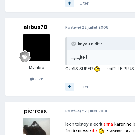
Citer
airbus78
Posté(e)
22 juillet 2008
kayou a dit :
...,....,ite !
Membre
OUAIS SUPER
:sniff!: LE PLU
6.7k
Citer
pierreux
Posté(e)
22 juillet 2008
leon tolstoy a ecrit
anna
karenine le
fin de messe
ite
ANNABERGIT