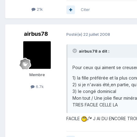
21k
Citer
airbus78
Posté(e)
22 juillet 2008
airbus78 a dit :
Pour ceux qui aiment se creuser
Membre
1) la fille préférée et la plus c
2) si je n'avais été,en partie, q
6.7k
3) le congé dominical
Mon tout / Une jolie fleur minéra
TRES FACILE CELLE LA
FACILE
J AI DU ENCORE TRO