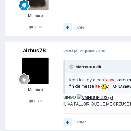
Membre
2.3k
Citer
airbus78
Posté(e)
22 juillet 2008
pierreux a dit :
leon tolstoy a ecrit
anna
karenine
fin de messe
ite
ANNABER
Membre
BINGO
6.7k
IL VA FALLOIR QUE JE ME CREUS
Citer