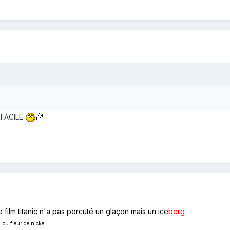
S FACILE
 film titanic n'a pas percuté un glaçon mais un ice
berg
E
ou fleur de nickel