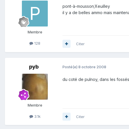
pont-à-mousson;Xeuilley
il y a de belles ammo mais maintenan
Membre
128
Citer
pyb
Posté(e)
8 octobre 2008
du coté de pulnoy, dans les fossés 
Membre
3.1k
Citer