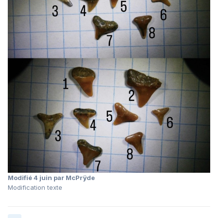
Modifié
4 juin
par McPrÿde
Modification texte