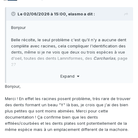
Le 02/06/2026 à 15:00,
elasmo
a dit :
Bonjour
Belle récolte, le seul problème c'est qu'il n'y a aucune dent
complète avec racines, cela compliquer l'identification des
dents, même si je ne vois que deux ou trois espèces à vue
d'oeil, toutes des dents Lamniformes, des
Carcharias
, page
27
Expand
Le plus simple c'est que vous regardiez dans cette
documentation disponible en ligne vous aurez une mine
Bonjour,
d'informations entière
Merci ! En effet les racines posent problème, très rare de trouver
https://www.parcduluberon.fr/wp-
des dents formant un beau "Y" là bas, je crois que j'ai des bien
content/uploads/2020/06/cs_hors_serie_2008_paleontologi
plus petites qui sont moins abimées. Merci pour cette
e_Brisswalter.pdf
documentation ! Ça confirme bien que les dents
effilées/courbées et les dents plates sont potentiellement de la
Bonne lecture
même espèce mais à un emplacement different de la machoire.