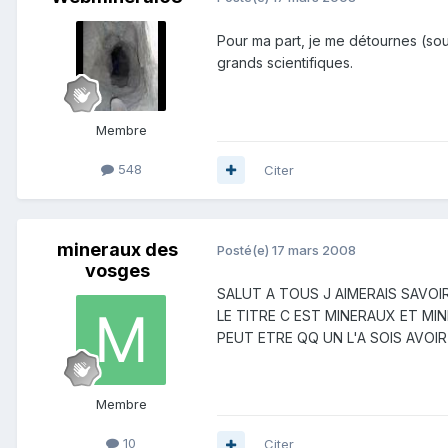
Pour ma part, je me détournes (so
grands scientifiques.
Membre
548
Citer
mineraux des
Posté(e)
17 mars 2008
vosges
SALUT A TOUS J AIMERAIS SAVOIR
LE TITRE C EST MINERAUX ET MI
PEUT ETRE QQ UN L'A SOIS AVOI
Membre
10
Citer