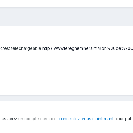
s c'est téléchargeable
http://www.leregnemineral.fr/Bon%20de%2
 vous avez un compte membre,
connectez-vous maintenant
pour publ