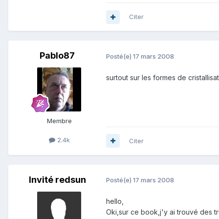
Citer
Pablo87
Posté(e)
17 mars 2008
surtout sur les formes de cristallis
Membre
2.4k
Citer
Invité redsun
Posté(e)
17 mars 2008
hello,
Oki,sur ce book,j'y ai trouvé des t