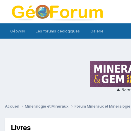
GéoWiki
Les forums géologiques
Galerie
▲
Bours
Accueil
Minéralogie et Minéraux
Forum Minéraux et Minéralogi
Livres