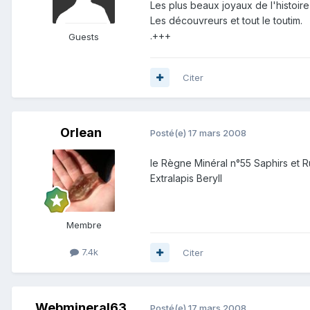
Les plus beaux joyaux de l'histoire
Les découvreurs et tout le toutim.
.+++
Guests
Citer
Orlean
Posté(e)
17 mars 2008
le Règne Minéral n°55 Saphirs et R
Extralapis Beryll
Membre
7.4k
Citer
Webmineral63
Posté(e)
17 mars 2008