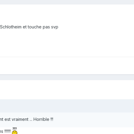
Schlotheim et touche pas svp
st vraiment ... Horrible !!!
!!!!!!!