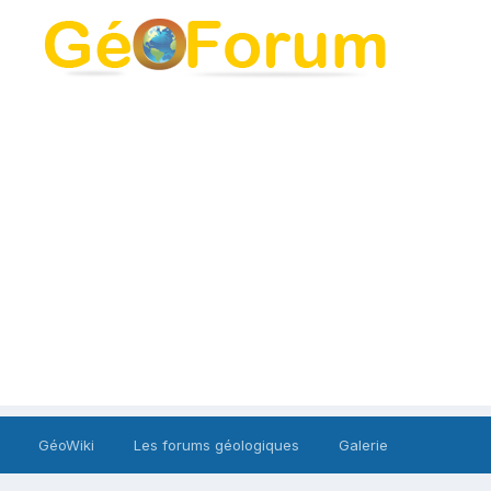
GéoWiki
Les forums géologiques
Galerie