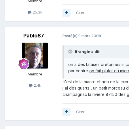
Membre
25.3k
Citer
Pablo87
Posté(e)
9 mars 2008
1frangin a dit :
on a des tatases bretonnes si ça 
par contre
on fait plutot du micro
Membre
c'est de la macro et non de la mic
2.4k
j'ai des quartz , un petit morceau d
champagnac la rivière 87150 des geut
Citer