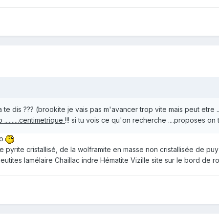
te dis ??? (brookite je vais pas m'avancer trop vite mais peut etre ..
 ..........centimetrique
!!! si tu vois ce qu'on recherche ....proposes on 
ro
e pyrite cristallisé, de la wolframite en masse non cristallisée de puy
ites lamélaire Chaillac indre Hématite Vizille site sur le bord de rou