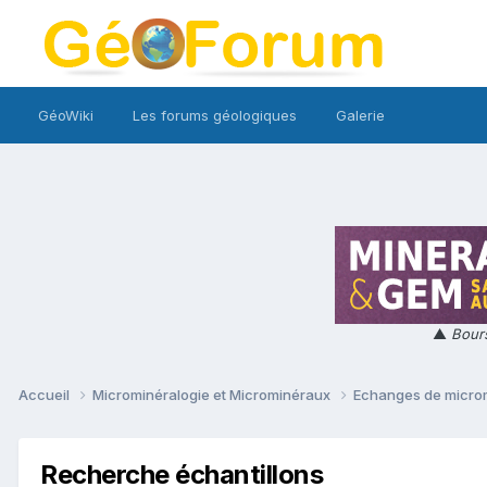
GéoWiki
Les forums géologiques
Galerie
▲
Bours
Accueil
Microminéralogie et Microminéraux
Echanges de micro
Recherche échantillons