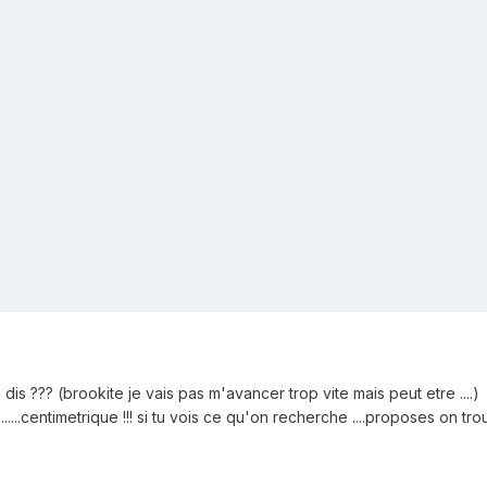
dis ??? (brookite je vais pas m'avancer trop vite mais peut etre ....)
.......centimetrique !!! si tu vois ce qu'on recherche ....proposes on tro