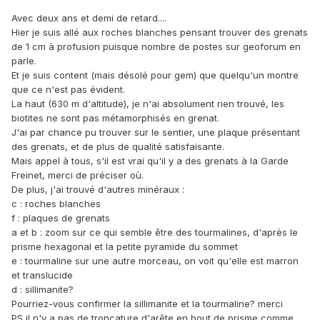
Avec deux ans et demi de retard....
Hier je suis allé aux roches blanches pensant trouver des grenats
de 1 cm à profusion puisque nombre de postes sur geoforum en
parle.
Et je suis content (mais désolé pour gem) que quelqu'un montre
que ce n'est pas évident.
La haut (630 m d'altitude), je n'ai absolument rien trouvé, les
biotites ne sont pas métamorphisés en grenat.
J'ai par chance pu trouver sur le sentier, une plaque présentant
des grenats, et de plus de qualité satisfaisante.
Mais appel à tous, s'il est vrai qu'il y a des grenats à la Garde
Freinet, merci de préciser où.
De plus, j'ai trouvé d'autres minéraux :
c : roches blanches
f : plaques de grenats
a et b : zoom sur ce qui semble être des tourmalines, d'après le
prisme hexagonal et la petite pyramide du sommet
e : tourmaline sur une autre morceau, on voit qu'elle est marron
et translucide
d : sillimanite?
Pourriez-vous confirmer la sillimanite et la tourmaline? merci
PS il n'y a pas de troncature d'arête en bout de prisme comme