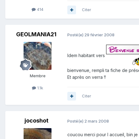
414
Citer
GEOLMANIA21
Posté(e)
29 février 2008
Idem habitant vers
bienvenue, rempli ta fiche de prés
Membre
Et après on verra !!
1.1k
Citer
jocoshot
Posté(e)
2 mars 2008
coucou merci pour l accueil, bin je