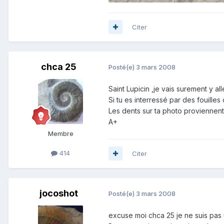
Citer
chca 25
Posté(e)
3 mars 2008
Saint Lupicin ,je vais surement y all
Si tu es interressé par des fouille
Les dents sur ta photo proviennen
A+
Membre
414
Citer
jocoshot
Posté(e)
3 mars 2008
excuse moi chca 25 je ne suis pas u