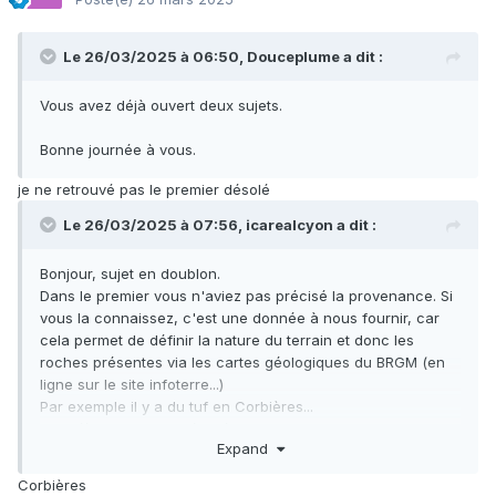
Le 26/03/2025 à 06:50,
Douceplume
a dit :
Vous avez déjà ouvert deux sujets.
Bonne journée à vous.
je ne retrouvé pas le premier désolé
Le 26/03/2025 à 07:56,
icarealcyon
a dit :
Bonjour, sujet en doublon.
Dans le premier vous n'aviez pas précisé la provenance. Si
vous la connaissez, c'est une donnée à nous fournir, car
cela permet de définir la nature du terrain et donc les
roches présentes via les cartes géologiques du BRGM (en
ligne sur le site infoterre...)
Par exemple il y a du tuf en Corbières...
https://www.persee.fr/doc/rga_0035-
Expand
1121_1978_num_66_3_2134
Corbières