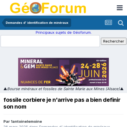
Demandes d' identification de minéraux
Principaux sujets de Géoforum.
▲
Bourse minéraux et fossiles de Sainte Marie aux Mines (Alsace)
▲
fossile corbiere je n'arrive pas a bien definir
son nom
Par
1antoinelemoine
26 mars 2025
dans
Demandes d' identification de minéraux