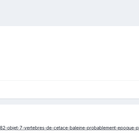
1/0382-objet-7-vertebres-de-cetace-baleine-probablement-epoque-