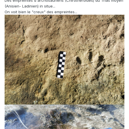
Des empreintes d'archosauriens (Chirothéroides) du Trias moyen
(Anisien- Ladinien) in situe...
On voit bien le "creux" des empreintes...