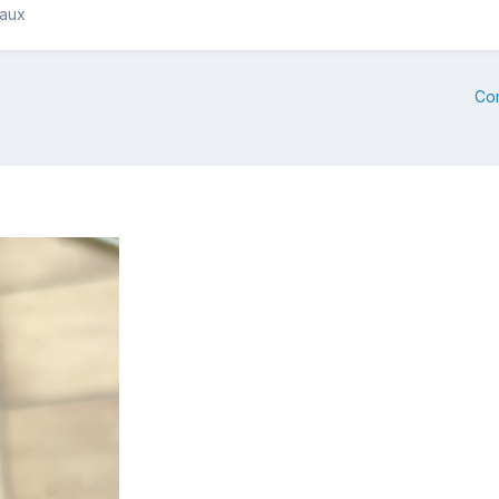
raux
Co