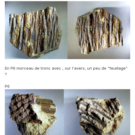
En P6 morceau de tronc avec , sur l'avers, un peu de "feuillage"
?
P6