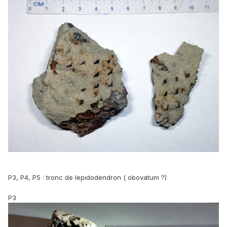
P3, P4, P5
:
tronc de lepidodendron ( obovatum ?)
P3