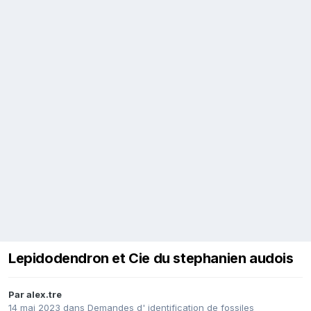
Lepidodendron et Cie du stephanien audois
Par
alex.tre
14 mai 2023
dans
Demandes d' identification de fossiles