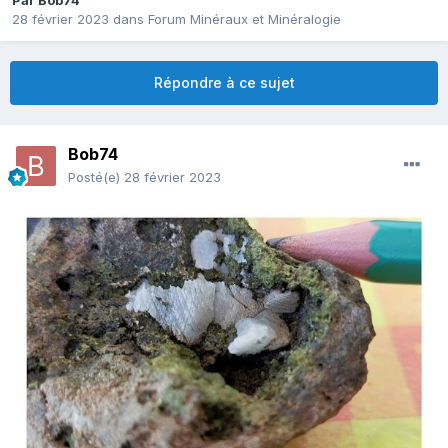
Par
Bob74
28 février 2023
dans
Forum Minéraux et Minéralogie
Répondre à ce sujet
Bob74
Posté(e)
28 février 2023