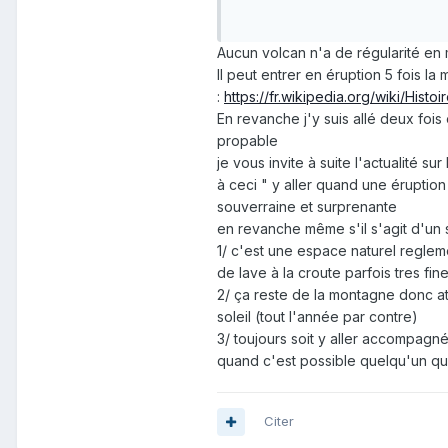
voyage ça se fait à l'avance, j'
Merci beaucoup pour vos répon
Aucun volcan n'a de régularité en m
Il peut entrer en éruption 5 fois l
:
https://fr.wikipedia.org/wiki/Hist
En revanche j'y suis allé deux fois
propable
je vous invite à suite l'actualité 
à ceci " y aller quand une éruption
souverraine et surprenante
en revanche même s'il s'agit d'un 
1/ c'est une espace naturel regleme
de lave à la croute parfois tres fin
2/ ça reste de la montagne donc at
soleil (tout l'année par contre)
3/ toujours soit y aller accompagn
quand c'est possible quelqu'un que 
Citer