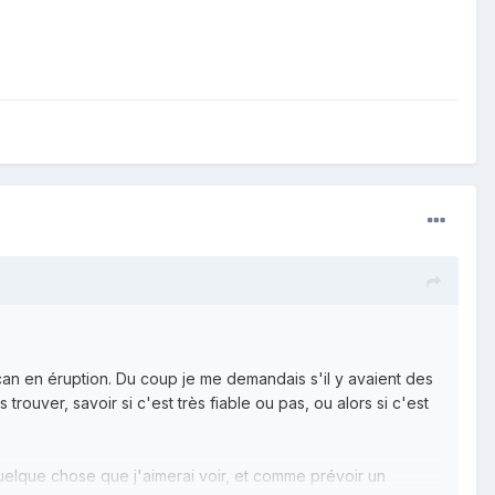
can en éruption. Du coup je me demandais s'il y avaient des
trouver, savoir si c'est très fiable ou pas, ou alors si c'est
quelque chose que j'aimerai voir, et comme prévoir un