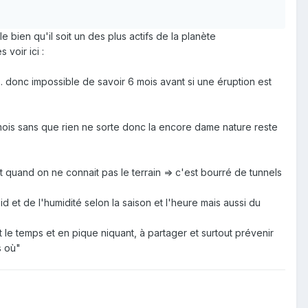
s, encore une fois si cela est possible ^^'
 bien qu'il soit un des plus actifs de la planète
s voir ici
:
... donc impossible de savoir 6 mois avant si une éruption est
u mois sans que rien ne sorte donc la encore dame nature reste
t quand on ne connait pas le terrain => c'est bourré de tunnels
et de l'humidité selon la saison et l'heure mais aussi du
 le temps et en pique niquant, à partager et surtout prévenir
s où"