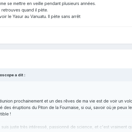
me se mettre en veille pendant plusieurs années.
y retrouves quand il pète.
voir le Yasur au Vanuatu. Il pète sans arrêt
noscope
a dit :
Réunion prochainement et un des rêves de ma vie est de voir un vol
des éruptions du Piton de la Fournaise, si oui, savoir où je peux les 
ible !
 suis juste très intéressé, passionné de science, et c'est vraiment 