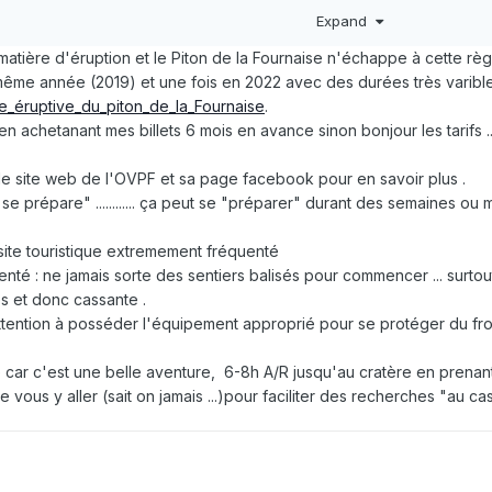
aimerai y aller en sachant qu'une éruption se prépare quand j'y serai
Expand
ses !
atière d'éruption et le Piton de la Fournaise n'échappe à cette règle
a même année (2019) et une fois en 2022 avec des durées très varible
oire_éruptive_du_piton_de_la_Fournaise
.
 en achetanant mes billets 6 mois en avance sinon bonjour les tarifs 
sur le site web de l'OVPF et sa page facebook pour en savoir plus .
 se prépare" ............ ça peut se "préparer" durant des semaines o
site touristique extremement fréquenté
nté : ne jamais sorte des sentiers balisés pour commencer ... surtou
es et donc cassante .
tention à posséder l'équipement approprié pour se protéger du froid 
é car c'est une belle aventure, 6-8h A/R jusqu'au cratère en prenant
vous y aller (sait on jamais ...)pour faciliter des recherches "au ca