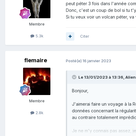
peut péter 3 fois dans l'année com
Donc, c'est un coup de bol si tu t'
Si tu veux voir un volcan péter, va 
Membre
5.3k
Citer
flemaire
Posté(e)
16 janvier 2023
Le 13/01/2023 à 13:36,
Alie
Bonjour,
Membre
J'aimerai faire un voyage à la 
données concernant la régularité 
2.8k
au contraire totalement imprédict
Je ne m'y connais pas assez, je