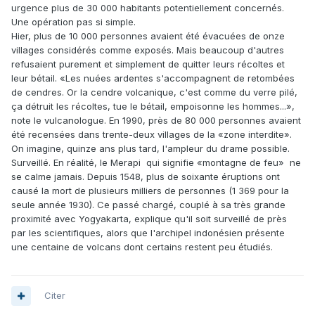
urgence plus de 30 000 habitants potentiellement concernés.
Une opération pas si simple.
Hier, plus de 10 000 personnes avaient été évacuées de onze
villages considérés comme exposés. Mais beaucoup d'autres
refusaient purement et simplement de quitter leurs récoltes et
leur bétail. «Les nuées ardentes s'accompagnent de retombées
de cendres. Or la cendre volcanique, c'est comme du verre pilé,
ça détruit les récoltes, tue le bétail, empoisonne les hommes...»,
note le vulcanologue. En 1990, près de 80 000 personnes avaient
été recensées dans trente-deux villages de la «zone interdite».
On imagine, quinze ans plus tard, l'ampleur du drame possible.
Surveillé. En réalité, le Merapi ­ qui signifie «montagne de feu» ­ ne
se calme jamais. Depuis 1548, plus de soixante éruptions ont
causé la mort de plusieurs milliers de personnes (1 369 pour la
seule année 1930). Ce passé chargé, couplé à sa très grande
proximité avec Yogyakarta, explique qu'il soit surveillé de près
par les scientifiques, alors que l'archipel indonésien présente
une centaine de volcans dont certains restent peu étudiés.
Citer