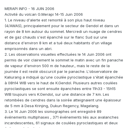
MERAPI INFO - 16 JUIN 2006
Activité du volcan G.Merapi 14-15 Juin 2006
1. Le niveau d'alerte est remonté à son plus haut niveau
(4/AWAS), principalement pour le secteur de Gendol et dans un
rayon de 8 km autour du sommet. Mercredi un nuage de cendres
et de gaz chauds s'est épanché sur le flanc Sud sur une
distance d'environ 8 km et a tué deux habitants d'un village
emprisonnés dans un abri.
2. Les observations visuelles effectuées le 14 Juin 2006 ont
permis de voir clairement le sommet le matin avec un fin panache
de vapeur d'environ 500 m de hauteur., mais le reste de la
journée il est resté obscurcit par le panache. L'observatoire de
Kaliurang a indiqué qu'une coulée pyroclastique s'était épanchée
à 08h14 WIB vers le haut de K.Gendol. Plusieurs autres coulées
pyroclastiques se sont ensuite épanchées entre 11h33 - 15h15
WIB toujours vers K.Gendol, sur une distance de 7 km. Les
retombées de cendres dans la soirée atteignaient une épaisseur
de 5 mm à Desa Krinjing, Dukun Regency, Magelang.
3. Le 14 Juin 2006 les sismographes ont enregistré 89
événements multiphases , 371 événements liés aux avalanches
incandescentes, 61 signaux de coulées pyroclastiques et deux