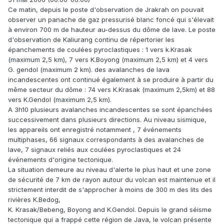
Ce matin, depuis le poste d'observation de Jrakrah on pouvait
observer un panache de gaz pressurisé blanc foncé qui s'élevait
à environ 700 m de hauteur au-dessus du dôme de lave. Le poste
d'observation de Kaliurang continu de répertorier les
épanchements de coulées pyroclastiques : 1 vers k.Krasak
(maximum 2,5 km), 7 vers K.Boyong (maximum 2,5 km) et 4 vers
G. gendol (maximum 2 km). des avalanches de lava
incandescentes ont continué également à se produire à partir du
même secteur du dôme : 74 vers K.Krasak (maximum 2,5km) et 88
vers K.Gendol (maximum 2,5 km).
A 3h10 plusieurs avalanches incandescentes se sont épanchées
successivement dans plusieurs directions. Au niveau sismique,
les appareils ont enregistré notamment , 7 événements
multiphases, 66 signaux correspondants à des avalanches de
lave, 7 signaux reliés aux coulées pyroclastiques et 24
événements d'origine tectonique.
La situation demeure au niveau d'alerte le plus haut et une zone
de sécurité de 7 km de rayon autour du volcan est maintenue et il
strictement interdit de s'approcher à moins de 300 m des lits des
rivières K.Bedog,
K. Krasak/Bebeng, Boyong and K.Gendol. Depuis le grand séisme
tectonique qui a frappé cette région de Java, le volcan présente