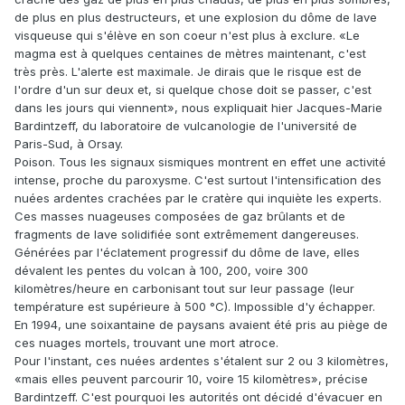
de plus en plus destructeurs, et une explosion du dôme de lave
visqueuse qui s'élève en son coeur n'est plus à exclure. «Le
magma est à quelques centaines de mètres maintenant, c'est
très près. L'alerte est maximale. Je dirais que le risque est de
l'ordre d'un sur deux et, si quelque chose doit se passer, c'est
dans les jours qui viennent», nous expliquait hier Jacques-Marie
Bardintzeff, du laboratoire de vulcanologie de l'université de
Paris-Sud, à Orsay.
Poison. Tous les signaux sismiques montrent en effet une activité
intense, proche du paroxysme. C'est surtout l'intensification des
nuées ardentes crachées par le cratère qui inquiète les experts.
Ces masses nuageuses composées de gaz brûlants et de
fragments de lave solidifiée sont extrêmement dangereuses.
Générées par l'éclatement progressif du dôme de lave, elles
dévalent les pentes du volcan à 100, 200, voire 300
kilomètres/heure en carbonisant tout sur leur passage (leur
température est supérieure à 500 °C). Impossible d'y échapper.
En 1994, une soixantaine de paysans avaient été pris au piège de
ces nuages mortels, trouvant une mort atroce.
Pour l'instant, ces nuées ardentes s'étalent sur 2 ou 3 kilomètres,
«mais elles peuvent parcourir 10, voire 15 kilomètres», précise
Bardintzeff. C'est pourquoi les autorités ont décidé d'évacuer en