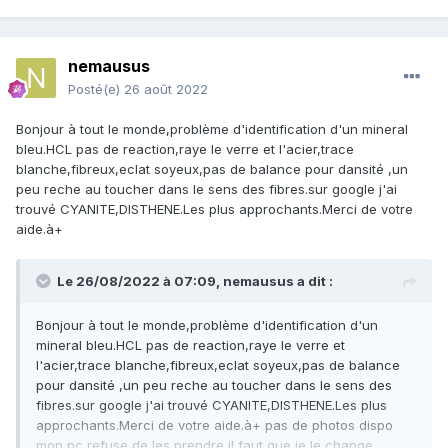
nemausus
Posté(e)
26 août 2022
Bonjour à tout le monde,problème d'identification d'un mineral
bleu.HCL pas de reaction,raye le verre et l'acier,trace
blanche,fibreux,eclat soyeux,pas de balance pour dansité ,un
peu reche au toucher dans le sens des fibres.sur google j'ai
trouvé CYANITE,DISTHENE.Les plus approchants.Merci de votre
aide.à+
Le 26/08/2022 à 07:09,
nemausus
a dit :
Bonjour à tout le monde,problème d'identification d'un
mineral bleu.HCL pas de reaction,raye le verre et
l'acier,trace blanche,fibreux,eclat soyeux,pas de balance
pour dansité ,un peu reche au toucher dans le sens des
fibres.sur google j'ai trouvé CYANITE,DISTHENE.Les plus
approchants.Merci de votre aide.à+ pas de photos dispo
mon pc refuse de les prendre il faut que je le change.