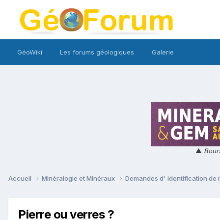
GéoWiki
Les forums géologiques
Galerie
▲
Bours
Accueil
Minéralogie et Minéraux
Demandes d' identification de
Pierre ou verres ?