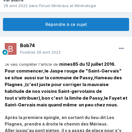
Par
Bob74
28 avril 2022
dans
Forum Minéraux et Minéralogie
Répondre à ce sujet
Bob74
Posté(e)
28 avril 2022
mines85 du 12 juillet 2016.
Je vais compléter l'article de
Pour commencer,le Jaspe rouge de "Saint-Gervais"
se situe aussi sur la commune de Passy,
Hameau
des
Plagnes ,(c'est juste pour corriger la mauvaise
habitude de nos voisins Saint-gervolains de
tout
s’attribuer),bon c'est la limite de Passy,le Fayet et
Saint-Gervais mais quand
même
un peu chez nous.
Après la première épingle, en sortant du lieu-dit Les
Plagnes, prendre à droite le chemin des Mérieux.
Aller jusqu'au pont piéton, il y a assez de place pour s'y