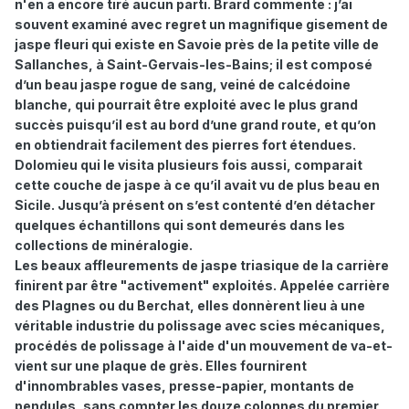
n'en a encore tiré aucun parti. Brard commente : j’ai
souvent examiné avec regret un magnifique gisement de
jaspe fleuri qui existe en Savoie près de la petite ville de
Sallanches, à Saint-Gervais-les-Bains; il est composé
d’un beau jaspe rogue de sang, veiné de calcédoine
blanche, qui pourrait être exploité avec le plus grand
succès puisqu’il est au bord d’une grand route, et qu’on
en obtiendrait facilement des pierres fort étendues.
Dolomieu qui le visita plusieurs fois aussi, comparait
cette couche de jaspe à ce qu’il avait vu de plus beau en
Sicile. Jusqu’à présent on s’est contenté d’en détacher
quelques échantillons qui sont demeurés dans les
collections de minéralogie.
Les beaux affleurements de jaspe triasique de la carrière
finirent par être "activement" exploités. Appelée carrière
des Plagnes ou du Berchat, elles donnèrent lieu à une
véritable industrie du polissage avec scies mécaniques,
procédés de polissage à l'aide d'un mouvement de va-et-
vient sur une plaque de grès. Elles fournirent
d'innombrables vases, presse-papier, montants de
pendules, sans compter les douze colonnes du premier