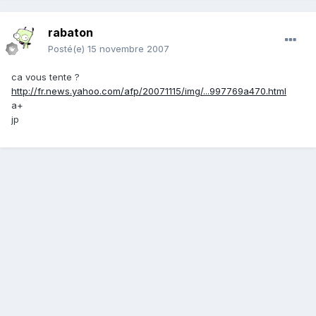
rabaton
Posté(e)
15 novembre 2007
ca vous tente ?
http://fr.news.yahoo.com/afp/20071115/img/...997769a470.html
a+
jp