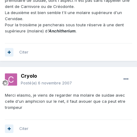
prémolaire de Suidae, dont l'aspect n'est pas sans rappeller une
dent de Carnivore ou de Créodonte.
La deuxième est bien semble t'il une molaire supérieure d'un
Cervidae.
Pour la troisième je pencherais sous toute réserve à une dent
supérieure (molaire) d
'Anchitherium
.
Citer
Cryolo
Posté(e)
6 novembre 2007
Merci elasmo, je viens de regarder ma molaire de suidae avec
celle d'un amphicion sur le net, il faut avouer que ca peut etre
trompeur
Citer