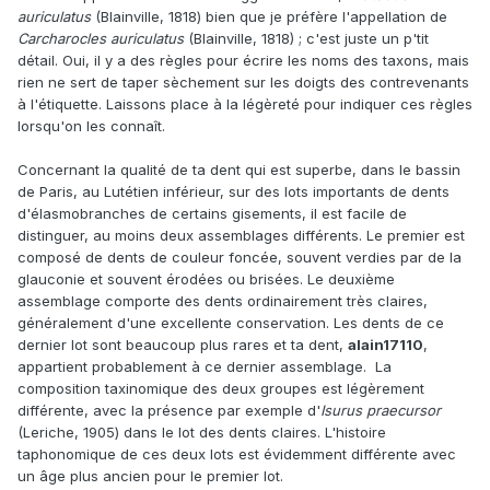
auriculatus
(Blainville, 1818) bien que je préfère l'appellation de
Carcharocles auriculatus
(Blainville, 1818) ; c'est juste un p'tit
détail. Oui, il y a des règles pour écrire les noms des taxons, mais
rien ne sert de taper sèchement sur les doigts des contrevenants
à l'étiquette. Laissons place à la légèreté pour indiquer ces règles
lorsqu'on les connaît.
Concernant la qualité de ta dent qui est superbe, dans le bassin
de Paris, au Lutétien inférieur, sur des lots importants de dents
d'élasmobranches de certains gisements, il est facile de
distinguer, au moins deux assemblages différents. Le premier est
composé de dents de couleur foncée, souvent verdies par de la
glauconie et souvent érodées ou brisées. Le deuxième
assemblage comporte des dents ordinairement très claires,
généralement d'une excellente conservation. Les dents de ce
dernier lot sont beaucoup plus rares et ta dent,
alain17110
,
appartient probablement à ce dernier assemblage. La
composition taxinomique des deux groupes est légèrement
différente, avec la présence par exemple d'
Isurus praecursor
(Leriche, 1905) dans le lot des dents claires. L'histoire
taphonomique de ces deux lots est évidemment différente avec
un âge plus ancien pour le premier lot
.