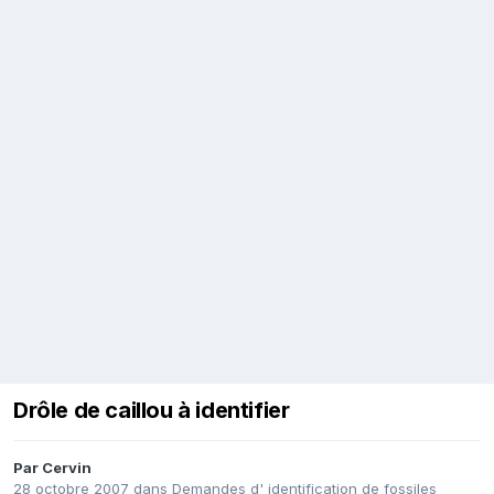
Drôle de caillou à identifier
Par
Cervin
28 octobre 2007
dans
Demandes d' identification de fossiles