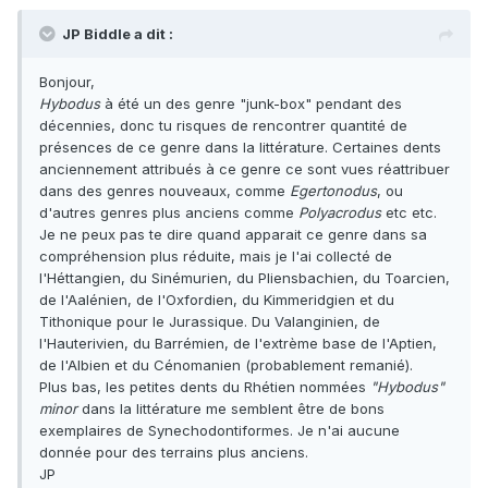
JP Biddle a dit :
Bonjour,
Hybodus
à été un des genre "junk-box" pendant des
décennies, donc tu risques de rencontrer quantité de
présences de ce genre dans la littérature. Certaines dents
anciennement attribués à ce genre ce sont vues réattribuer
dans des genres nouveaux, comme
Egertonodus
, ou
d'autres genres plus anciens comme
Polyacrodus
etc etc.
Je ne peux pas te dire quand apparait ce genre dans sa
compréhension plus réduite, mais je l'ai collecté de
l'Héttangien, du Sinémurien, du Pliensbachien, du Toarcien,
de l'Aalénien, de l'Oxfordien, du Kimmeridgien et du
Tithonique pour le Jurassique. Du Valanginien, de
l'Hauterivien, du Barrémien, de l'extrème base de l'Aptien,
de l'Albien et du Cénomanien (probablement remanié).
Plus bas, les petites dents du Rhétien nommées
"Hybodus"
minor
dans la littérature me semblent être de bons
exemplaires de Synechodontiformes. Je n'ai aucune
donnée pour des terrains plus anciens.
JP