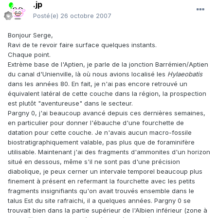
.jp
Posté(e)
26 octobre 2007
Bonjour Serge,
Ravi de te revoir faire surface quelques instants.
Chaque point.
Extrème base de l'Aptien, je parle de la jonction Barrémien/Aptien
du canal d'Unienville, là où nous avions localisé les
Hylaeobatis
dans les années 80. En fait, je n'ai pas encore retrouvé un
équivalent latéral de cette couche dans la région, la prospection
est plutôt "aventureuse" dans le secteur.
Pargny 0, j'ai beaucoup avancé depuis ces dernières semaines,
en particulier pour donner l'ébauche d'une fourchette de
datation pour cette couche. Je n'avais aucun macro-fossile
biostratigraphiquement valable, pas plus que de foraminifère
utilisable. Maintenant j'ai des fragments d'ammonites d'un horizon
situé en dessous, même s'il ne sont pas d'une précision
diabolique, je peux cerner un intervale temporel beaucoup plus
finement à présent en refermant la fourchette avec les petits
fragments insignifiants qu'on avait trouvés ensemble dans le
talus Est du site rafraichi, il a quelques années. Pargny 0 se
trouvait bien dans la partie supérieur de l'Albien inférieur (zone à