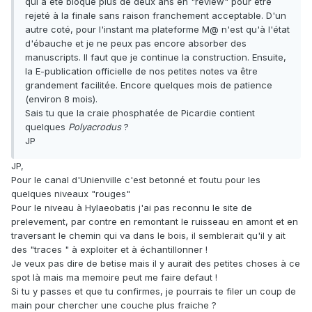
qui a été bloqué plus de deux ans en "review" pour être
rejeté à la finale sans raison franchement acceptable. D'un
autre coté, pour l'instant ma plateforme M@ n'est qu'à l'état
d'ébauche et je ne peux pas encore absorber des
manuscripts. Il faut que je continue la construction. Ensuite,
la E-publication officielle de nos petites notes va être
grandement facilitée. Encore quelques mois de patience
(environ 8 mois).
Sais tu que la craie phosphatée de Picardie contient
quelques
Polyacrodus
?
JP
JP,
Pour le canal d'Unienville c'est betonné et foutu pour les
quelques niveaux "rouges"
Pour le niveau à Hylaeobatis j'ai pas reconnu le site de
prelevement, par contre en remontant le ruisseau en amont et en
traversant le chemin qui va dans le bois, il semblerait qu'il y ait
des "traces " à exploiter et à échantillonner !
Je veux pas dire de betise mais il y aurait des petites choses à ce
spot là mais ma memoire peut me faire defaut !
Si tu y passes et que tu confirmes, je pourrais te filer un coup de
main pour chercher une couche plus fraiche ?