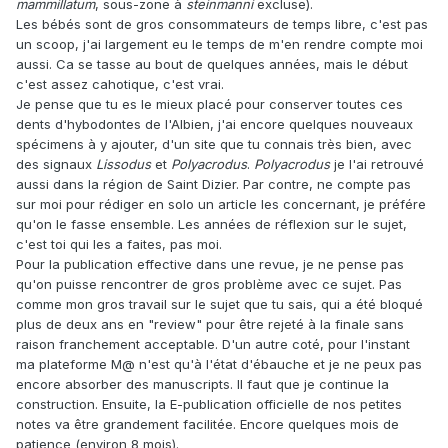
mammillatum
, sous-zone à
steinmanni
excluse).
Les bébés sont de gros consommateurs de temps libre, c'est pas
un scoop, j'ai largement eu le temps de m'en rendre compte moi
aussi. Ca se tasse au bout de quelques années, mais le début
c'est assez cahotique, c'est vrai.
Je pense que tu es le mieux placé pour conserver toutes ces
dents d'hybodontes de l'Albien, j'ai encore quelques nouveaux
spécimens à y ajouter, d'un site que tu connais très bien, avec
des signaux
Lissodus
et
Polyacrodus
.
Polyacrodus
je l'ai retrouvé
aussi dans la région de Saint Dizier. Par contre, ne compte pas
sur moi pour rédiger en solo un article les concernant, je préfére
qu'on le fasse ensemble. Les années de réflexion sur le sujet,
c'est toi qui les a faites, pas moi.
Pour la publication effective dans une revue, je ne pense pas
qu'on puisse rencontrer de gros problème avec ce sujet. Pas
comme mon gros travail sur le sujet que tu sais, qui a été bloqué
plus de deux ans en "review" pour être rejeté à la finale sans
raison franchement acceptable. D'un autre coté, pour l'instant
ma plateforme M@ n'est qu'à l'état d'ébauche et je ne peux pas
encore absorber des manuscripts. Il faut que je continue la
construction. Ensuite, la E-publication officielle de nos petites
notes va être grandement facilitée. Encore quelques mois de
patience (environ 8 mois).