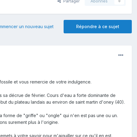
Partager
Abonnés
0
mmencer un nouveau sujet
Répondre à ce sujet
n fossile et vous remercie de votre indulgence.
rès sa décrue de février. Cours d'eau a forte dominante de
but du plateau landais au environ de saint martin d'oney (40).
 la forme de "griffe" ou "ongle" qui n'en est pas une ou un.
ions surement plus à l'origine.
mets à votre savoir pour m'aiguiller sur ce qu'il en est.