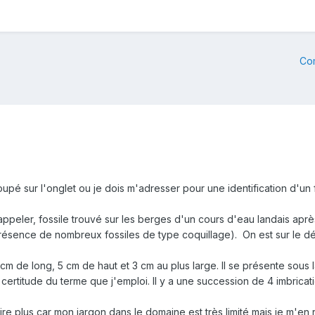
Co
 loupé sur l'onglet ou je dois m'adresser pour une identification d'u
s appeler, fossile trouvé sur les berges d'un cours d'eau landais ap
présence de nombreux fossiles de type coquillage). On est sur le dé
 7 cm de long, 5 cm de haut et 3 cm au plus large. Il se présente sous
certitude du terme que j'emploi. Il y a une succession de 4 imbricat
 plus car mon jargon dans le domaine est très limité mais je m'en re