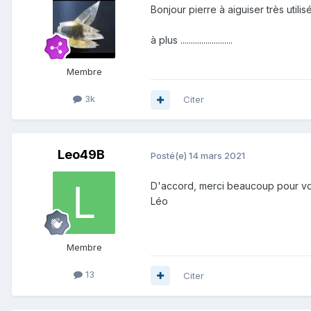
Bonjour pierre à aiguiser très util
à plus .........................
Membre
3k
Citer
Leo49B
Posté(e)
14 mars 2021
D'accord, merci beaucoup pour vo
Léo
Membre
13
Citer