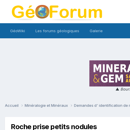
GéoWiki
Les forums géologiques
Galerie
▲
Bours
Accueil
Minéralogie et Minéraux
Demandes d' identification de
Roche prise petits nodules