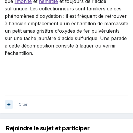
que
limonite
et
hématite
et toujours de l'acide
sulfurique. Les collectionneurs sont familiers de ces
phénomènes d'oxydation : il est fréquent de retrouver
à l'ancien emplacement d'un échantillon de marcassite
un petit amas grisâtre d'oxydes de fer pulvérulents
sur une tache jaunâtre d'acide sulfurique. Une parade
à cette décomposition consiste à laquer ou vernir
l'échantillon.
un échantillon de marcassite un petit amas
grisâtre d'oxydes de fer pulvérulents sur une tache
jaunâtre d'acide sulfurique. Une parade à cette
décomposition consiste à laquer ou vernir
l'échantillon.
Citer
Rejoindre le sujet et participer