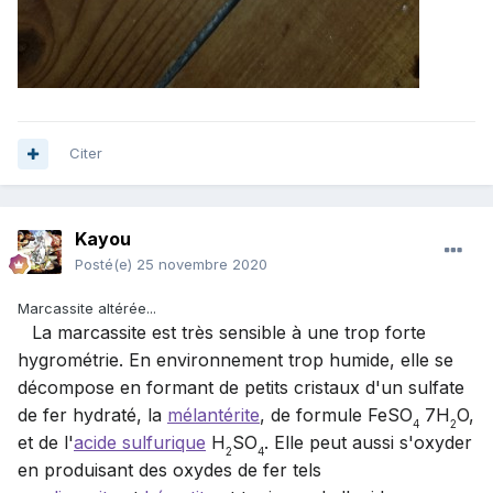
Citer
Kayou
Posté(e)
25 novembre 2020
Marcassite altérée...
L
'
La marcassite est très sensible à une trop forte
hygrométrie. En environnement trop humide, elle se
décompose en formant de petits cristaux d'un sulfate
de fer hydraté, la
mélantérite
, de formule FeSO
7H
O,
4
2
et de l'
acide sulfurique
H
SO
. Elle peut aussi s'oxyder
2
4
en produisant des oxydes de fer tels