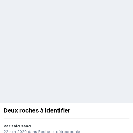
Deux roches à identifier
Par
said.saad
22 juin 2020
dans
Roche et pétrographie