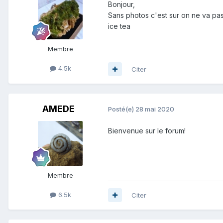
Bonjour,
Sans photos c'est sur on ne va pas 
ice tea
Membre
4.5k
Citer
AMEDE
Posté(e)
28 mai 2020
Bienvenue sur le forum!
Membre
6.5k
Citer