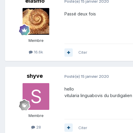
elasmo
Posté(e)
15 janvier 2020
Passé deux fois
Membre
16.6k
Citer
shyve
Posté(e)
15 janvier 2020
hello
vitularia linguabovis du burdigalie
Membre
28
Citer