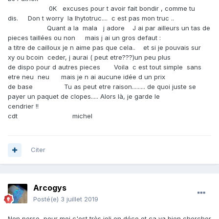
0K excuses pour t avoir fait bondir , comme tu
dis. Don t worry la lhytotruc.... c est pas mon truc ..
Quant a la mala j adore J ai par ailleurs un tas de
pieces taillées ou non mais j ai un gros defaut :
a titre de cailloux je n aime pas que cela.. et si je pouvais sur
xy ou bcoin ceder, j aurai ( peut etre???)un peu plus
de dispo pour d autres pieces Voila c est tout simple sans
etre neu neu mais je n ai aucune idée d un prix
de base Tu as peut etre raison......... de quoi juste se
payer un paquet de clopes..... Alors là, je garde le
cendrier !!
cdt michel
Citer
Arcogys
Posté(e)
3 juillet 2019
Non perso, pour moi c'est très joli en déco et ça va bien chercher