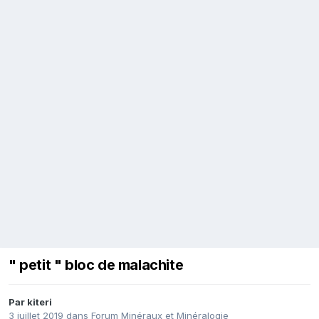
" petit " bloc de malachite
Par
kiteri
3 juillet 2019
dans
Forum Minéraux et Minéralogie