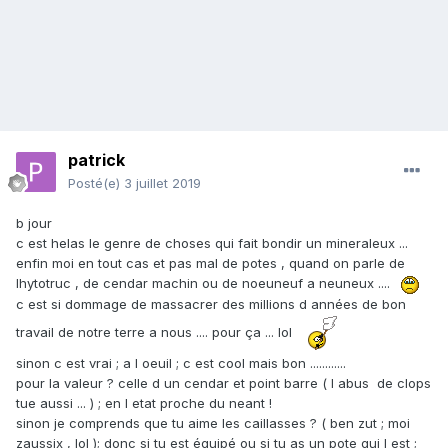
patrick
Posté(e)
3 juillet 2019
b jour
c est helas le genre de choses qui fait bondir un mineraleux ...
enfin moi en tout cas et pas mal de potes , quand on parle de
lhytotruc , de cendar machin ou de noeuneuf a neuneux ....
c est si dommage de massacrer des millions d années de bon
travail de notre terre a nous .... pour ça ... lol
sinon c est vrai ; a l oeuil ; c est cool mais bon ............
pour la valeur ? celle d un cendar et point barre ( l abus de clops
tue aussi ... ) ; en l etat proche du neant !
sinon je comprends que tu aime les caillasses ? ( ben zut ; moi
zaussix , lol ); donc si tu est équipé ou si tu as un pote qui l est ;