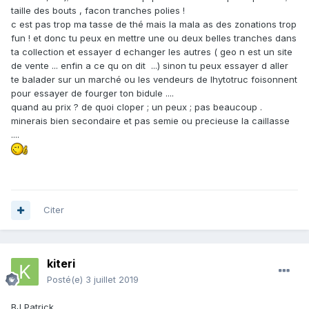
taille des bouts , facon tranches polies !
c est pas trop ma tasse de thé mais la mala as des zonations trop
fun ! et donc tu peux en mettre une ou deux belles tranches dans
ta collection et essayer d echanger les autres ( geo n est un site
de vente ... enfin a ce qu on dit ...) sinon tu peux essayer d aller
te balader sur un marché ou les vendeurs de lhytotruc foisonnent
pour essayer de fourger ton bidule ....
quand au prix ? de quoi cloper ; un peux ; pas beaucoup .
minerais bien secondaire et pas semie ou precieuse la caillasse
....
Citer
kiteri
Posté(e)
3 juillet 2019
BJ Patrick