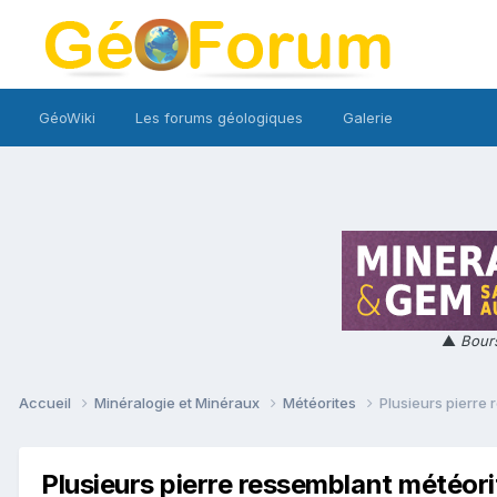
GéoWiki
Les forums géologiques
Galerie
▲
Bours
Accueil
Minéralogie et Minéraux
Météorites
Plusieurs pierre
Plusieurs pierre ressemblant météori