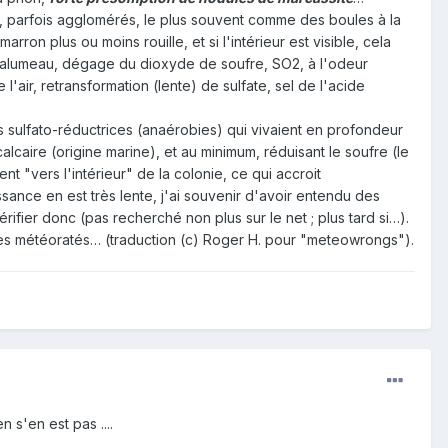
x, parfois agglomérés, le plus souvent comme des boules à la
on plus ou moins rouille, et si l'intérieur est visible, cela
 chalumeau, dégage du dioxyde de soufre, SO2, à l'odeur
l'air, retransformation (lente) de sulfate, sel de l'acide
es sulfato-réductrices (anaérobies) qui vivaient en profondeur
lcaire (origine marine), et au minimum, réduisant le soufre (le
ent "vers l'intérieur" de la colonie, ce qui accroit
ssance en est très lente, j'ai souvenir d'avoir entendu des
rifier donc (pas recherché non plus sur le net ; plus tard si…).
 des météoratés… (traduction (c) Roger H. pour "meteowrongs").
n s'en est pas ....