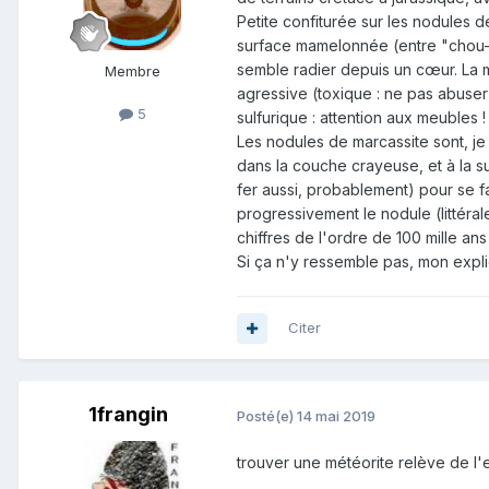
Petite confiturée sur les nodules 
surface mamelonnée (entre "chou-fle
semble radier depuis un cœur. La m
Membre
agressive (toxique : ne pas abuser !
5
sulfurique : attention aux meubles !
Les nodules de marcassite sont, je 
dans la couche crayeuse, et à la su
fer aussi, probablement) pour se fai
progressivement le nodule (littéral
chiffres de l'ordre de 100 mille ans
Si ça n'y ressemble pas, mon expli
Citer
1frangin
Posté(e)
14 mai 2019
trouver une météorite relève de l'e