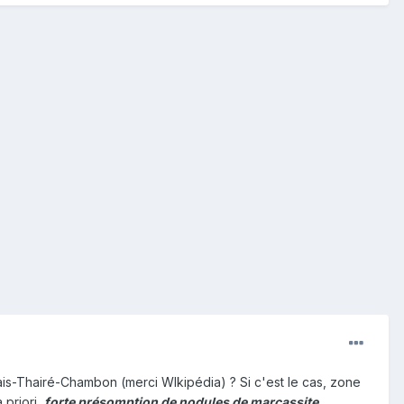
s-Thairé-Chambon (merci WIkipédia) ? Si c'est le cas, zone
 priori,
forte présomption de nodules de marcassite
…