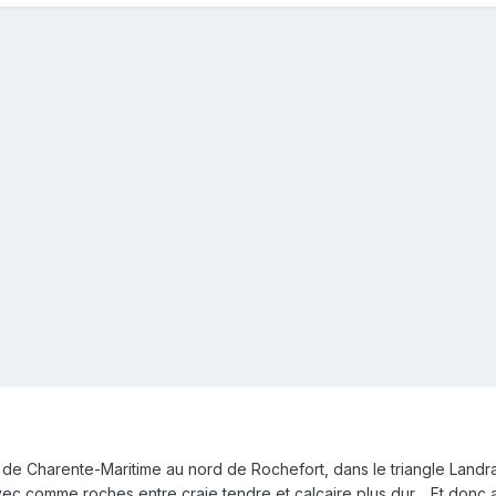
 Charente-Maritime au nord de Rochefort, dans le triangle Landrai
avec comme roches entre craie tendre et calcaire plus dur… Et donc a