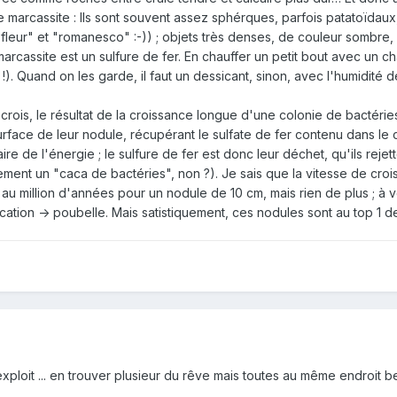
de marcassite
:
Ils sont souvent assez sphérques, parfois patatoïdau
ur" et "romanesco" :-)) ; objets très denses, de couleur sombre, marr
arcassite est un sulfure de fer. En chauffer un petit bout avec un
). Quand on les garde, il faut un dessicant, sinon, avec l'humidité de 
crois, le résultat de la croissance longue d'une colonie de bactéri
rface de leur nodule, récupérant le sulfate de fer contenu dans le ca
re de l'énergie ; le sulfure de fer est donc leur déchet, qu'ils rejett
ement un "caca de bactéries", non ?). Je sais que la vitesse de croi
 au million d'années pour un nodule de 10 cm, mais rien de plus ; à vé
cation -> poubelle. Mais satistiquement, ces nodules sont au top 1
xploit ... en trouver plusieur du rêve mais toutes au même endroit be