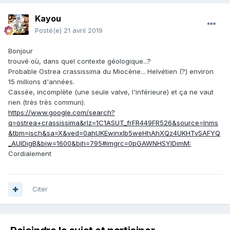
Kayou
Posté(e)
21 avril 2019
Bonjour
trouvé où, dans quel contexte géologique...?
Probable Ostrea crassissima du Miocène... Helvétien (?) environ
15 millions d'années.
Cassée, incomplète (une seule valve, l'inférieure) et ça ne vaut
rien (très très commun).
https://www.google.com/search?
q=ostrea+crassissima&rlz=1C1ASUT_frFR449FR526&source=lnms
&tbm=isch&sa=X&ved=0ahUKEwinxIb5weHhAhXQz4UKHTvSAFYQ
_AUIDigB&biw=1600&bih=795#imgrc=0pGAWNHSYIDimM:
Cordialement
Citer