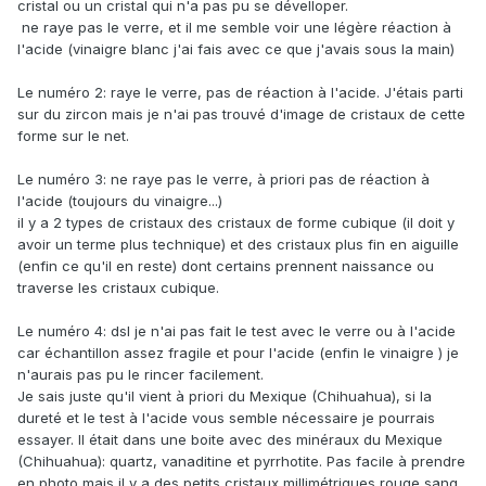
cristal ou un cristal qui n'a pas pu se dévelloper.
ne raye pas le verre, et il me semble voir une légère réaction à
l'acide (vinaigre blanc j'ai fais avec ce que j'avais sous la main)
Le numéro 2: raye le verre, pas de réaction à l'acide. J'étais parti
sur du zircon mais je n'ai pas trouvé d'image de cristaux de cette
forme sur le net.
Le numéro 3: ne raye pas le verre, à priori pas de réaction à
l'acide (toujours du vinaigre...)
il y a 2 types de cristaux des cristaux de forme cubique (il doit y
avoir un terme plus technique) et des cristaux plus fin en aiguille
(enfin ce qu'il en reste) dont certains prennent naissance ou
traverse les cristaux cubique.
Le numéro 4: dsl je n'ai pas fait le test avec le verre ou à l'acide
car échantillon assez fragile et pour l'acide (enfin le vinaigre ) je
n'aurais pas pu le rincer facilement.
Je sais juste qu'il vient à priori du Mexique (Chihuahua), si la
dureté et le test à l'acide vous semble nécessaire je pourrais
essayer. Il était dans une boite avec des minéraux du Mexique
(Chihuahua): quartz, vanaditine et pyrrhotite. Pas facile à prendre
en photo mais il y a des petits cristaux millimétriques rouge sang