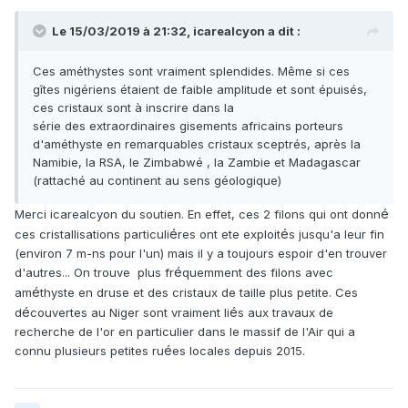
Le 15/03/2019 à 21:32,
icarealcyon
a dit :
Ces améthystes sont vraiment splendides. Même si ces
gîtes nigériens étaient de faible amplitude et sont épuisés,
ces cristaux sont à inscrire dans la
série des extraordinaires gisements africains porteurs
d'améthyste en remarquables cristaux sceptrés, après la
Namibie, la RSA, le Zimbabwé , la Zambie et Madagascar
(rattaché au continent au sens géologique)
é
Merci icarealcyon du soutien. En effet, ces 2 filons qui ont donn
é
é
ces cristallisations particuli
res ont ete exploit
s jusqu'a leur fin
(environ 7 m-ns pour l'un) mais il y a toujours espoir d'en trouver
é
d'autres... On trouve plus fr
quemment des filons avec
é
am
thyste en druse et des cristaux de taille plus petite. Ces
é
é
d
couvertes au Niger sont vraiment li
s aux travaux de
recherche de l'or en particulier dans le massif de l'Air qui a
é
connu plusieurs petites ru
es locales depuis 2015.