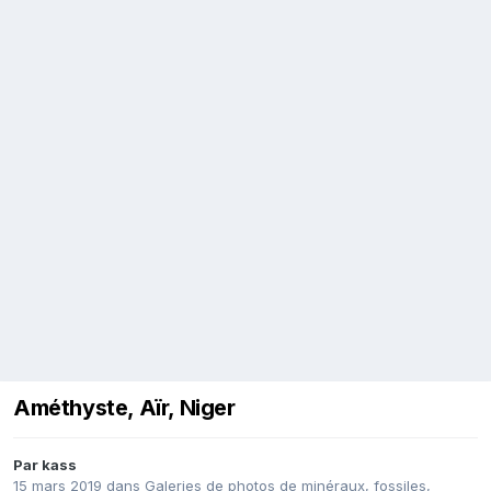
Améthyste, Aïr, Niger
Par
kass
15 mars 2019
dans
Galeries de photos de minéraux, fossiles,