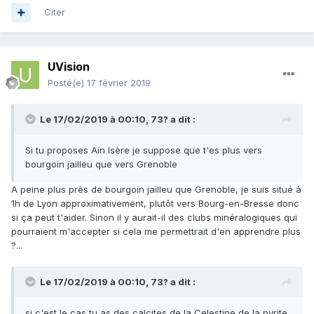
Citer
UVision
Posté(e)
17 février 2019
Le 17/02/2019 à 00:10,
73?
a dit :
Si tu proposes Ain Isère je suppose que t'es plus vers
bourgoin jailleu que vers Grenoble
A peine plus près de bourgoin jailleu que Grenoble, je suis situé à
1h de Lyon approximativement, plutôt vers Bourg-en-Bresse donc
si ça peut t'aider. Sinon il y aurait-il des clubs minéralogiques qui
pourraient m'accepter si cela me permettrait d'en apprendre plus
?...
Le 17/02/2019 à 00:10,
73?
a dit :
si c'est le cas tu as d
es calcites de la Celestine de la pyrite