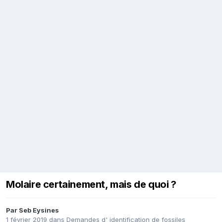
Molaire certainement, mais de quoi ?
Par
Seb Eysines
1 février 2019
dans
Demandes d' identification de fossiles