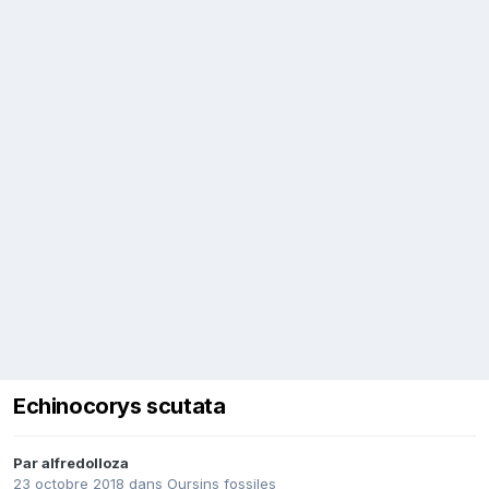
Echinocorys scutata
Par
alfredolloza
23 octobre 2018
dans
Oursins fossiles